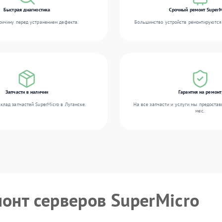
Быстрая диагностика
Срочный ремонт SuperM
ичину перед устранением дефекта.
Большинство устройств ремонтируются 
Запчасти в наличии
Гарантия на ремонт
клад запчастей SuperMicro в Луганске.
На все запчасти и услуги мы предостав
мес.
монт серверов SuperMicro