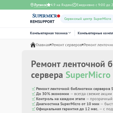
Луганск
4.9 на Яндекс
Ежедневно с 9:00 до 
Сервисный центр SuperMicro
REMSUPPORT
Компьютерная техника
Компьютерные комп
Главная
Ремонт серверов
Ремонт ленточн
Ремонт ленточной 
сервера
SuperMicro
Ремонт ленточной библиотеки серверов S
До 30% экономии
— всегда свежие акции
Контроль на каждом этапе
— прозрачный
Диагностика SuperMicro от 10 мин
— быст
Официальная гарантия до 12 мес.
— с под