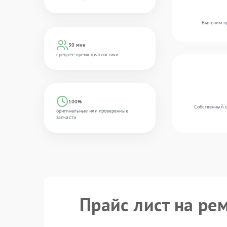
Выясним пр
30 мин
среднее время диагностики
100%
Собственный с
оригинальные или проверенные
запчасти
Прайс лист на ре