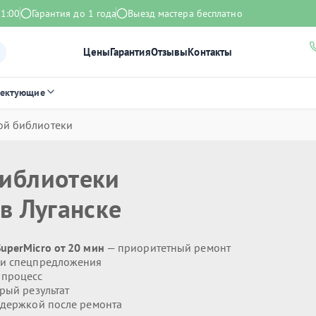
21:00
Гарантия до 1 года
Выезд мастера бесплатно
Цены
Гарантия
Отзывы
Контакты
лектующие
ой библиотеки
библиотеки
в Луганске
uperMicro от 20 мин
— приоритетный ремонт
 и спецпредложения
 процесс
рый результат
держкой после ремонта