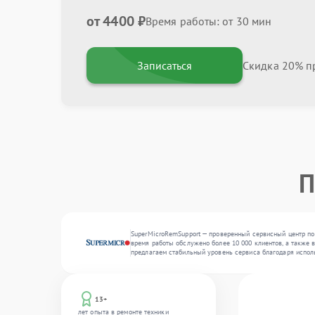
от 4400 ₽
Время работы: от 30 мин
Записаться
Скидка 20% пр
П
SuperMicroRemSupport — проверенный сервисный центр по 
время работы обслужено более 10 000 клиентов, а также в
предлагаем стабильный уровень сервиса благодаря испол
13+
лет опыта в ремонте техники