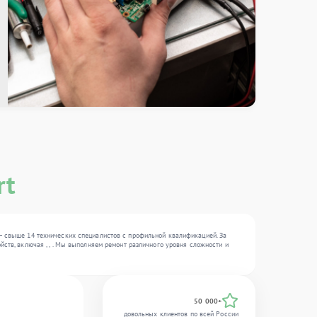
rt
 — свыше 14 технических специалистов с профильной квалификацией. За
ств, включая , , . Мы выполняем ремонт различного уровня сложности и
50 000+
довольных клиентов по всей России