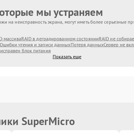
которые мы устраняем
жи на неисправность экрана, могут иметь более серьезные п
D-массива
RAID в деградированном состоянии
RAID не собирае
Ошибки чтения и записи данных
Потеря данных
Сервер не вк
исправен блок питания
Показать еще
ники SuperMicro