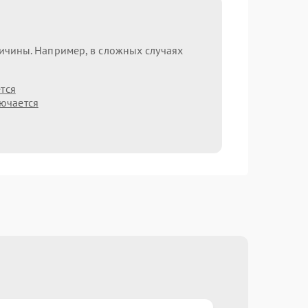
ричины. Например, в сложных случаях
тся
лючается