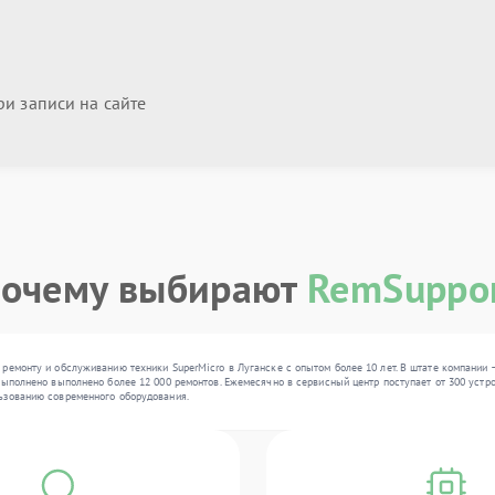
и записи на сайте
очему выбирают
RemSuppo
ремонту и обслуживанию техники SuperMicro в Луганске с опытом более 10 лет. В штате компании
ыполнено выполнено более 12 000 ремонтов. Ежемесячно в сервисный центр поступает от 300 устрой
ьзованию современного оборудования.