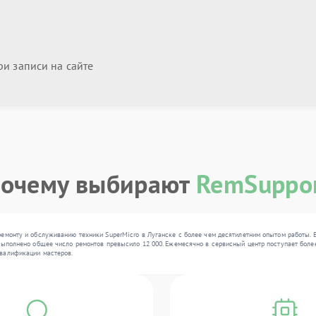
и записи на сайте
очему выбирают
RemSuppo
емонту и обслуживанию техники SuperMicro в Луганске с более чем десятилетним опытом работы. 
выполнено общее число ремонтов превысило 12 000. Ежемесячно в сервисный центр поступает более
валификации мастеров.