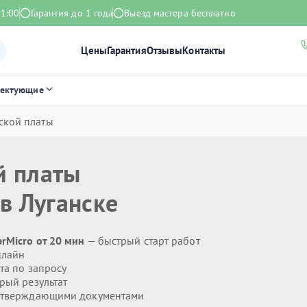
21:00
Гарантия до 1 года
Выезд мастера бесплатно
Цены
Гарантия
Отзывы
Контакты
лектующие
ской платы
й платы
в Луганске
rMicro от 20 мин
— быстрый старт работ
нлайн
та по запросу
рый результат
дтверждающими документами