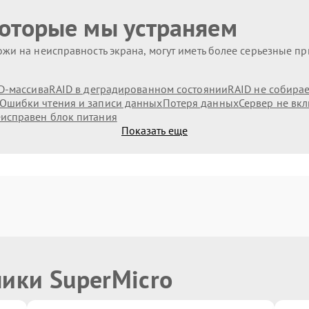
которые мы устраняем
жи на неисправность экрана, могут иметь более серьезные п
D-массива
RAID в деградированном состоянии
RAID не собирае
Ошибки чтения и записи данных
Потеря данных
Сервер не вк
исправен блок питания
Показать еще
ники SuperMicro