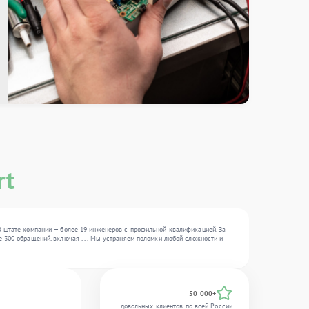
rt
В штате компании — более 19 инженеров с профильной квалификацией. За
 300 обращений, включая , , . Мы устраняем поломки любой сложности и
50 000+
довольных клиентов по всей России