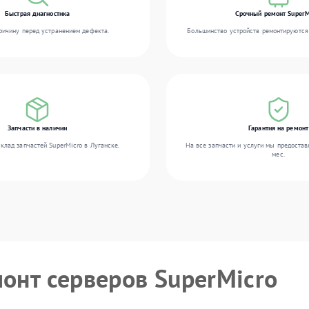
Быстрая диагностика
Срочный ремонт SuperM
ичину перед устранением дефекта.
Большинство устройств ремонтируются 
Запчасти в наличии
Гарантия на ремонт
клад запчастей SuperMicro в Луганске.
На все запчасти и услуги мы предостав
мес.
монт серверов SuperMicro