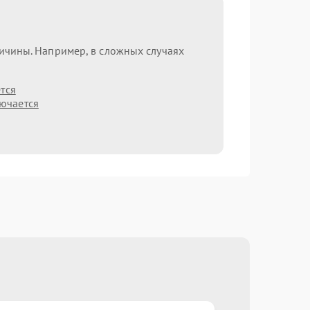
ричины. Например, в сложных случаях
тся
лючается