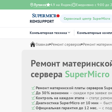
Луганск
4.9 на Яндекс
Ежедневно с 9:00 до 
Сервисный центр SuperMicro
REMSUPPORT
Компьютерная техника
Компьютерные комп
Главная
Ремонт серверов
Ремонт материн
Ремонт материнско
сервера
SuperMicro
Ремонт материнской платы серверов Supe
До 30% экономии
— скидки при заявке о
Контроль на каждом этапе
— статус ремон
Диагностика SuperMicro от 10 мин
— быст
Официальная гарантия до 12 мес.
— с по