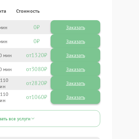
нта
Стоимость
0
Заказать
0
Заказать
1320
0
3080
0
110
2820
110
1060
зать все услуги