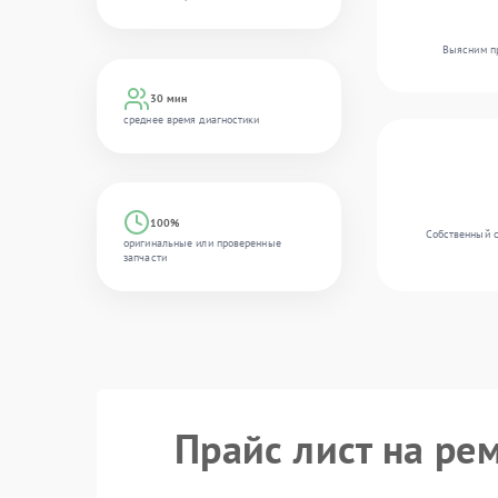
Выясним пр
30 мин
среднее время диагностики
100%
Собственный с
оригинальные или проверенные
запчасти
Прайс лист на ре