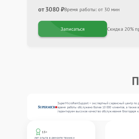
от 3080 ₽
Время работы: от 30 мин
Записаться
Скидка 20% пр
П
SuperMicroRemSupport — экспертный сервисный центр по р
время работы обслужено более 10 000 клиентов, а также 
гарантируем высокое качество обслуживания благодаря к
13+
лет опыта в ремонте техники