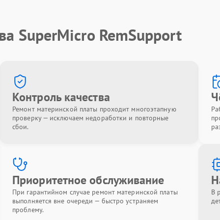
ва SuperMicro RemSupport
Контроль качества
Ч
Ремонт материнской платы проходит многоэтапную
Ра
проверку — исключаем недоработки и повторные
пр
сбои.
ра
Приоритетное обслуживание
Н
При гарантийном случае ремонт материнской платы
В 
выполняется вне очереди — быстро устраняем
де
проблему.