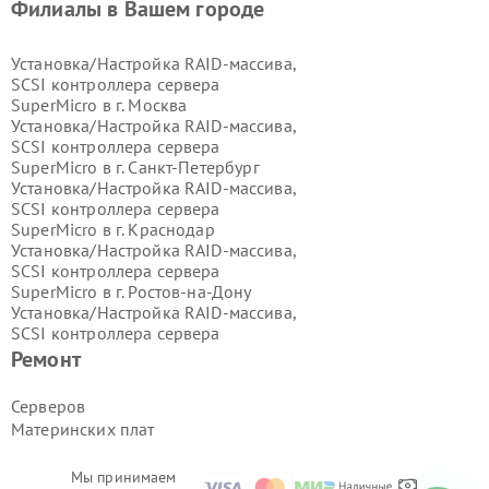
Филиалы в Вашем городе
Установка/Настройка RAID-массива,
SCSI контроллера сервера
SuperMicro в г.
Москва
Установка/Настройка RAID-массива,
SCSI контроллера сервера
SuperMicro в г.
Санкт-Петербург
Установка/Настройка RAID-массива,
SCSI контроллера сервера
SuperMicro в г.
Краснодар
Установка/Настройка RAID-массива,
SCSI контроллера сервера
SuperMicro в г.
Ростов-на-Дону
Установка/Настройка RAID-массива,
SCSI контроллера сервера
SuperMicro в г.
Нижний Новгород
Ремонт
Установка/Настройка RAID-массива,
SCSI контроллера сервера
Серверов
SuperMicro в г.
Новосибирск
Материнских плат
Установка/Настройка RAID-массива,
SCSI контроллера сервера
SuperMicro в г.
Екатеринбург
Мы принимаем