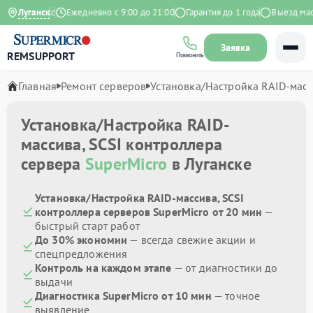
9 на Яндекс
Луганск
Ежедневно с 9:00 до 21:00
Гарантия до 1 года
Выезд масте
Заявка
REMSUPPORT
Позвонить
Главная
Ремонт серверов
Установка/Настройка RAID-масс
Установка/Настройка RAID-
массива, SCSI контроллера
сервера
SuperMicro
в Луганске
Установка/Настройка RAID-массива, SCSI
контроллера серверов SuperMicro от 20 мин
—
быстрый старт работ
До 30% экономии
— всегда свежие акции и
спецпредложения
Контроль на каждом этапе
— от диагностики до
выдачи
Диагностика SuperMicro от 10 мин
— точное
выявление