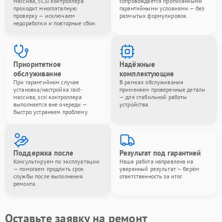
массива, SCSI контроллера
сопровождается прописанными
проходит многоэтапную
гарантийными условиями — без
проверку — исключаем
размытых формулировок.
недоработки и повторные сбои.
Приоритетное
Надёжные
обслуживание
комплектующие
При гарантийном случае
В рамках обслуживания
установка/настройка raid-
применяем проверенные детали
массива, scsi контроллера
— для стабильной работы
выполняется вне очереди —
устройства.
быстро устраняем проблему.
Поддержка после
Результат под гарантией
Консультируем по эксплуатации
Наша работа направлена на
— помогаем продлить срок
уверенный результат — берём
службы после выполнения
ответственность за итог.
ремонта.
Оставьте заявку на ремонт