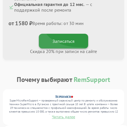
Официальная гарантия до 12 мес.
— с
поддержкой после ремонта
от 1580 ₽
Время работы: от 30 мин
Записаться
Скидка 20% при записи на сайте
Почему выбирают
RemSupport
SuperMicroRemSupport — проверенный сервисный центр по ремонту и обслуживанию
техники SuperMicro в Луганске с практикой свыше 10 лет. В штате компании — более
19 технических специалистов с профильной квалификацией. За время работы число
клиентов превысило 10 000, а также выполнено общее число ремонтов превысило 12
000. Ежемесячно в сервисный центр поступает от 300 устройств, включая , , . Мы
Читать далее
беремся за задачи любой сложности и поддерживаем высокий стандарт качества
благодаря использованию современного оборудования.